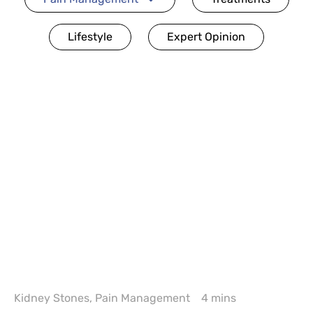
Lifestyle
Expert Opinion
Kidney Stones
,
Pain Management
4 mins