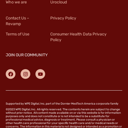
Who we are
Urocloud
Contact Us –
Privacy Policy
Revamp
Terms of Use
Consumer Health Data Privacy
Policy
JOIN OUR COMMUNITY
Supported by WPE Digital, Inc, part of the Dornier MedTech America corporate family
©2023 WPE Digital, Inc. All rights reserved. The contents herein are subject to change
without prior notice. All content made available on or via this website is for information
purposes only and does not constitute or is not intended to be a substitute for
professional medical advice, diagnosis or treatment. Please consult a physician or
other health care professional for your specific health care and/or medical needs or
concerns. The information in this material is not designed or intended as a promotion or