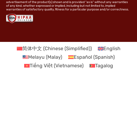
advertisement of the product(s) shown and is provided “as is” without any warranties
of any kind, whether expressed or implied, including but not limited to, implied
warranties of satisfactory quality, fitness for a particular purpose and/or correctness.
简体中文
(
Chinese (Simplified)
)
English
Melayu
(
Malay
)
Español
(
Spanish
)
Tiếng Việt
(
Vietnamese
)
Tagalog